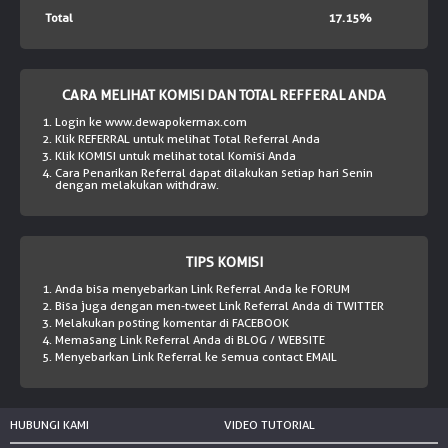
Total
17.15%
CARA MELIHAT KOMISI DAN TOTAL REFFERAL ANDA
Login ke www.dewapokermax.com
Klik REFERRAL untuk melihat Total Referral Anda
Klik KOMISI untuk melihat total Komisi Anda
Cara Penarikan Referral dapat dilakukan setiap hari Senin
dengan melakukan withdraw.
TIPS KOMISI
Anda bisa menyebarkan Link Referral Anda ke FORUM
Bisa juga dengan men-tweet Link Referral Anda di TWITTER
Melakukan posting komentar di FACEBOOK
Memasang Link Referral Anda di BLOG / WEBSITE
Menyebarkan Link Referral ke semua contact EMAIL
HUBUNGI KAMI
VIDEO TUTORIAL